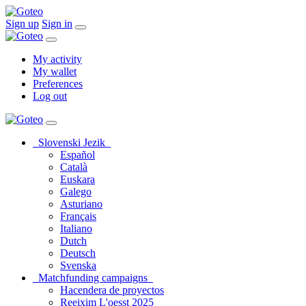
Sign up
Sign in
My activity
My wallet
Preferences
Log out
Slovenski Jezik
Español
Català
Euskara
Galego
Asturiano
Français
Italiano
Dutch
Deutsch
Svenska
Matchfunding campaigns
Hacendera de proyectos
Reeixim L'oesst 2025