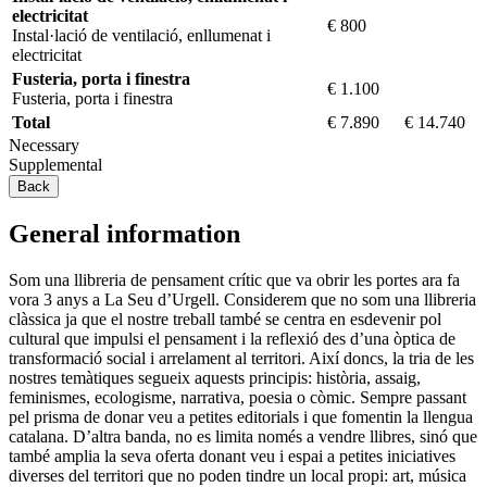
electricitat
€ 800
Instal·lació de ventilació, enllumenat i
electricitat
Fusteria, porta i finestra
€ 1.100
Fusteria, porta i finestra
Total
€ 7.890
€ 14.740
Necessary
Supplemental
Back
General information
Som una llibreria de pensament crític que va obrir les portes ara fa
vora 3 anys a La Seu d’Urgell. Considerem que no som una llibreria
clàssica ja que el nostre treball també se centra en esdevenir pol
cultural que impulsi el pensament i la reflexió des d’una òptica de
transformació social i arrelament al territori. Així doncs, la tria de les
nostres temàtiques segueix aquests principis: història, assaig,
feminismes, ecologisme, narrativa, poesia o còmic. Sempre passant
pel prisma de donar veu a petites editorials i que fomentin la llengua
catalana. D’altra banda, no es limita només a vendre llibres, sinó que
també amplia la seva oferta donant veu i espai a petites iniciatives
diverses del territori que no poden tindre un local propi: art, música