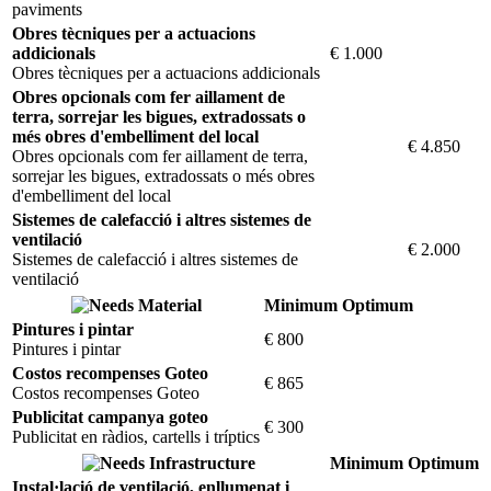
paviments
Obres tècniques per a actuacions
addicionals
€ 1.000
Obres tècniques per a actuacions addicionals
Obres opcionals com fer aillament de
terra, sorrejar les bigues, extradossats o
més obres d'embelliment del local
€ 4.850
Obres opcionals com fer aillament de terra,
sorrejar les bigues, extradossats o més obres
d'embelliment del local
Sistemes de calefacció i altres sistemes de
ventilació
€ 2.000
Sistemes de calefacció i altres sistemes de
ventilació
Material
Minimum
Optimum
Pintures i pintar
€ 800
Pintures i pintar
Costos recompenses Goteo
€ 865
Costos recompenses Goteo
Publicitat campanya goteo
€ 300
Publicitat en ràdios, cartells i tríptics
Infrastructure
Minimum
Optimum
Instal·lació de ventilació, enllumenat i