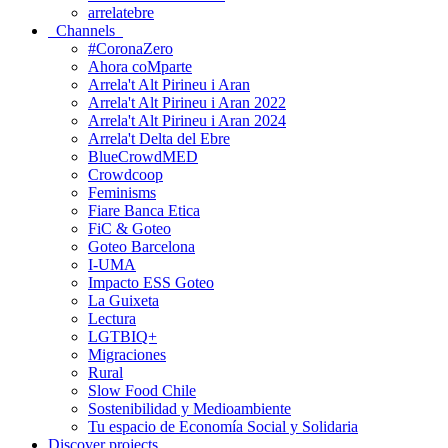
arrelatebre
Channels
#CoronaZero
Ahora coMparte
Arrela't Alt Pirineu i Aran
Arrela't Alt Pirineu i Aran 2022
Arrela't Alt Pirineu i Aran 2024
Arrela't Delta del Ebre
BlueCrowdMED
Crowdcoop
Feminisms
Fiare Banca Etica
FiC & Goteo
Goteo Barcelona
I-UMA
Impacto ESS Goteo
La Guixeta
Lectura
LGTBIQ+
Migraciones
Rural
Slow Food Chile
Sostenibilidad y Medioambiente
Tu espacio de Economía Social y Solidaria
Discover projects