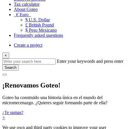
Tax calculator
About Goteo
€
Euro
$ U.S. Dollar
£ British Pound
$ Peso Mexicano
Frequently asked questions
Create a project
×
Enter your keywords and press enter
Search
¡Renovamos Goteo!
Goteo ha construido una historia única en el mundo del
micromecenazgo. ¿Quieres seguir formando parte de ella?
¿Te sumas?
×
We use own and third party cookies to improve your user