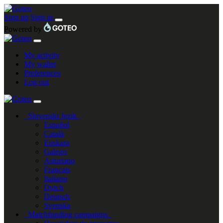
Sign up
Sign in
Powered by
My activity
My wallet
Preferences
Log out
Slovenski Jezik
Español
Català
Euskara
Galego
Asturiano
Français
Italiano
Dutch
Deutsch
Svenska
Matchfunding campaigns