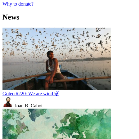
Why to donate?
News
Goteo #220: We are wind 🍃
Joan B. Cabot