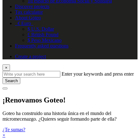
Tu espacio de Economía Social y Solidaria
Discover projects
Tax calculator
About Goteo
€
Euro
$ U.S. Dollar
£ British Pound
$ Peso Mexicano
Frequently asked questions
Create a project
×
Enter your keywords and press enter
Search
¡Renovamos Goteo!
Goteo ha construido una historia única en el mundo del
micromecenazgo. ¿Quieres seguir formando parte de ella?
¿Te sumas?
×