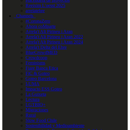
Hacendera de proyectos
Reeixim L'oesst 2025
arrelatebre
Channels
#CoronaZero
Ahora coMparte
Arrela't Alt Pirineu i Aran
Arrela't Alt Pirineu i Aran 2022
Arrela't Alt Pirineu i Aran 2024
Arrela't Delta del Ebre
BlueCrowdMED
Crowdcoop
Feminisms
Fiare Banca Etica
FiC & Goteo
Goteo Barcelona
I-UMA
Impacto ESS Goteo
La Guixeta
Lectura
LGTBIQ+
Migraciones
Rural
Slow Food Chile
Sostenibilidad y Medioambiente