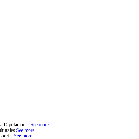
la Diputación...
See more
lturales
See more
obert...
See more