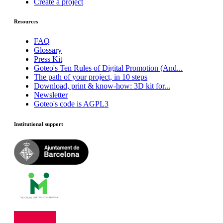
Create a project
Resources
FAQ
Glossary
Press Kit
Goteo's Ten Rules of Digital Promotion (And...
The path of your project, in 10 steps
Download, print & know-how: 3D kit for...
Newsletter
Goteo's code is AGPL3
Institutional support