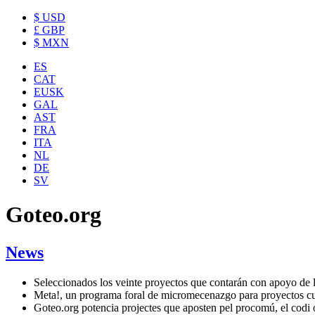
$ USD
£ GBP
$ MXN
ES
CAT
EUSK
GAL
AST
FRA
ITA
NL
DE
SV
Goteo.org
News
Seleccionados los veinte proyectos que contarán con apoyo de 
Meta!, un programa foral de micromecenazgo para proyectos cu
Goteo.org potencia projectes que aposten pel procomú, el codi 