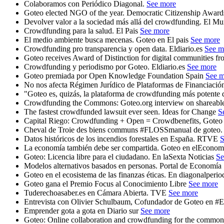
Colaboramos con Periódico Diagonal.
See more
Goteo elected NGO of the year. Democratic Citizenship Awar
Devolver valor a la sociedad más allá del crowdfunding. El 
Crowdfunding para la salud. El Pais
See more
El medio ambiente busca mecenas. Goteo en El pais
See more
Crowdfunding pro transparencia y open data. Eldiario.es
See m
Goteo receives Award of Distinction for digital communities fr
Crowdfunding y periodismo por Goteo. Eldiario.es
See more
Goteo premiada por Open Knowledge Foundation Spain
See m
No nos afecta Régimen Jurídico de Plataformas de Financiación
"Goteo es, quizás, la plataforma de crowdfunding más potente 
Crowdfunding the Commons: Goteo.org interview on shareabl
The fastest crowdfunded lawsuit ever seen. Ideas for Change
S
Capital Riego: Crowdfunding + Open = Crowdbenefits, Gote
Cheval de Troie des biens communs #FLOSSmanual de goteo
Datos históricos de los incendios forestales en España. RTVE
S
La economía también debe ser compartida. Goteo en elEconom
Goteo: Licencia libre para el ciudadano. En laSexta Noticias
Se
Modelos alternativos basados en personas. Portal de Economía 
Goteo en el ecosistema de las finanzas éticas. En diagonalperi
Goteo gana el Premio Focus al Conocimiento Libre
See more
Tuderechoasaber.es en Cámara Abierta. TVE
See more
Entrevista con Olivier Schulbaum, Cofundador de Goteo en #
Emprender gota a gota en Diario sur
See more
Goteo: Online collaboration and crowdfunding for the common