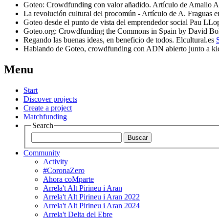
Goteo: Crowdfunding con valor añadido. Artículo de Amalio 
La revolución cultural del procomún - Artículo de A. Fraguas e
Goteo desde el punto de vista del emprendedor social Pau LL
Goteo.org: Crowdfunding the Commons in Spain by David Bol
Regando las buenas ideas, en beneficio de todos. Elcultural.es
Hablando de Goteo, crowdfunding con ADN abierto junto a kic
Menu
Start
Discover projects
Create a project
Matchfunding
Search
Community
Activity
#CoronaZero
Ahora coMparte
Arrela't Alt Pirineu i Aran
Arrela't Alt Pirineu i Aran 2022
Arrela't Alt Pirineu i Aran 2024
Arrela't Delta del Ebre