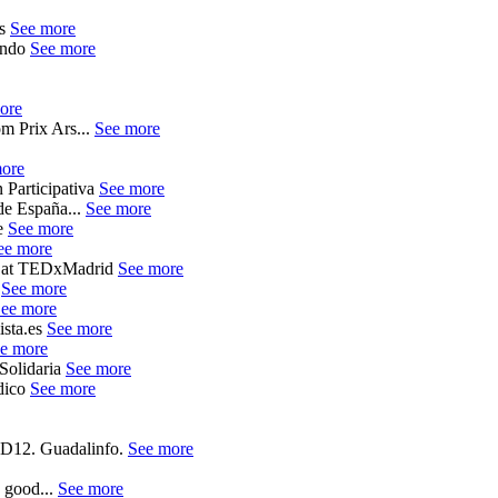
ds
See more
Mundo
See more
ore
om Prix Ars...
See more
ore
 Participativa
See more
de España...
See more
e
See more
ee more
o at TEDxMadrid
See more
.
See more
ee more
ista.es
See more
e more
Solidaria
See more
odico
See more
ED12. Guadalinfo.
See more
 good...
See more