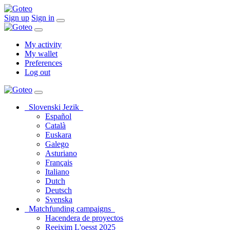
Sign up
Sign in
My activity
My wallet
Preferences
Log out
Slovenski Jezik
Español
Català
Euskara
Galego
Asturiano
Français
Italiano
Dutch
Deutsch
Svenska
Matchfunding campaigns
Hacendera de proyectos
Reeixim L'oesst 2025