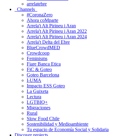
arrelatebre
Channels
#CoronaZero
Ahora coMparte
Arrela't Alt Pirineu i Aran
Arrela't Alt Pirineu i Aran 2022
Arrela't Alt Pirineu i Aran 2024
Arrela't Delta del Ebre
BlueCrowdMED
Crowdcoop
Feminisms
Fiare Banca Etica
FiC & Goteo
Goteo Barcelona
I-UMA
Impacto ESS Goteo
La Guixeta
Lectura
LGTBIQ+
Migraciones
Rural
Slow Food Chile
Sostenibilidad y Medioambiente
Tu espacio de Economía Social y Solidaria
Discover projects