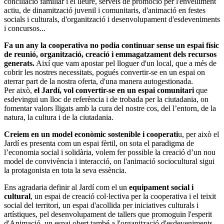
conciliació familiar i el lleure, serveis de promoció per l'envelliment
actiu, de dinamització juvenil i comunitaris, d'animació en festes
socials i culturals, d'organització i desenvolupament d'esdeveniments
i concursos...
Fa un any la cooperativa no podia continuar sense un espai físic
de reunió, organització, creació i emmagatzament dels recursos
generats.
Així que vam apostar pel lloguer d'un local, que a més de
cobrir les nostres necessitats, pogués convertir-se en un espai on
aterrar part de la nostra oferta, d'una manera autogestionada.
Per això,
el Jardí, vol convertir-se en un espai comunitari
que
esdevingui un lloc de referència i de trobada per la ciutadania, on
fomentar valors lligats amb la cura del nostre cos, del l’entorn, de la
natura, la cultura i de la ciutadania.
Creiem en un model econòmic sostenible i cooperati
u, per això el
Jardí es presenta com un espai fèrtil, on sota el paradigma de
l’economia social i solidària, volem fer possible la creació d’un nou
model de convivència i interacció, on l'animació sociocultural sigui
la protagonista en tota la seva essència.
Ens agradaria definir al Jardí com el un
equipament social i
cultural
, un espai de creació col·lectiva per la cooperativa i el teixit
social del territori, un espai d'acollida per iniciatives culturals i
artístiques, pel desenvolupament de tallers que promoguin l'esperit
d'Animació, un espai obert també a l'organització d'esdeveniments,