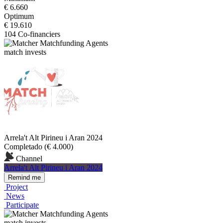
€ 6.660
Optimum
€ 19.610
104 Co-financiers
Matchfunding Agents
match invests
Arrela't Alt Pirineu i Aran 2024
Completado
(€ 4.000)
Channel
Arrela't Alt Pirineu i Aran 2024
Remind me
Project
News
Participate
Matchfunding Agents
match invests