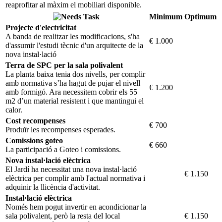
reaprofitar al màxim el mobiliari disponible.
Task
Minimum
Optimum
Projecte d'electricitat
A banda de realitzar les modificacions, s'ha
€ 1.000
d'assumir l'estudi tècnic d'un arquitecte de la
nova instal·lació
Terra de SPC per la sala polivalent
La planta baixa tenia dos nivells, per complir
amb normativa s’ha hagut de pujar el nivell
€ 1.200
amb formigó. Ara necessitem cobrir els 55
m2 d’un material resistent i que mantingui el
calor.
Cost recompenses
€ 700
Produïr les recompenses esperades.
Comissions goteo
€ 660
La participació a Goteo i comissions.
Nova instal·lació elèctrica
El Jardí ha necessitat una nova instal·lació
€ 1.150
elèctrica per complir amb l'actual normativa i
adquinir la llicència d'activitat.
Instal·lació elèctrica
Només hem pogut invertir en acondicionar la
sala polivalent, però la resta del local
€ 1.150