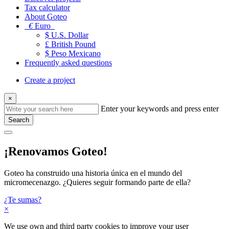
Tax calculator
About Goteo
€
Euro
$ U.S. Dollar
£ British Pound
$ Peso Mexicano
Frequently asked questions
Create a project
×
Enter your keywords and press enter
Search
¡Renovamos Goteo!
Goteo ha construido una historia única en el mundo del
micromecenazgo. ¿Quieres seguir formando parte de ella?
¿Te sumas?
×
We use own and third party cookies to improve your user