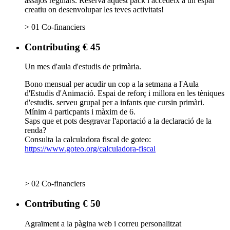
assajos regulars. Reserva aquest pack i accedeix a un espai
creatiu on desenvolupar les teves activitats!
> 01 Co-financiers
Contributing € 45
Un mes d'aula d'estudis de primària.
Bono mensual per acudir un cop a la setmana a l'Aula
d'Estudis d'Animació. Espai de reforç i millora en les tèniques
d'estudis. serveu grupal per a infants que cursin primàri.
Mínim 4 particpants i màxim de 6.
Saps que et pots desgravar l'aportació a la declaració de la
renda?
Consulta la calculadora fiscal de goteo:
https://www.goteo.org/calculadora-fiscal
> 02 Co-financiers
Contributing € 50
Agraïment a la pàgina web i correu personalitzat