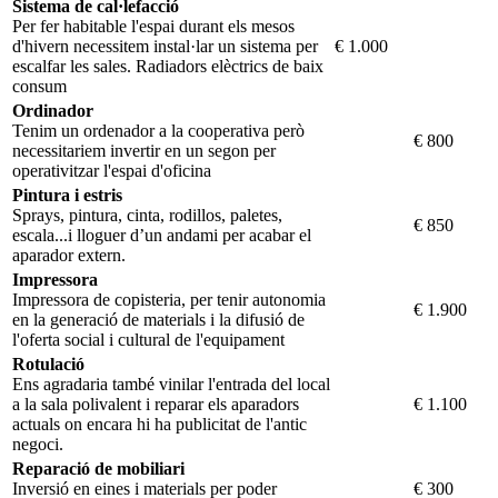
Sistema de cal·lefacció
Per fer habitable l'espai durant els mesos
d'hivern necessitem instal·lar un sistema per
€ 1.000
escalfar les sales. Radiadors elèctrics de baix
consum
Ordinador
Tenim un ordenador a la cooperativa però
€ 800
necessitariem invertir en un segon per
operativitzar l'espai d'oficina
Pintura i estris
Sprays, pintura, cinta, rodillos, paletes,
€ 850
escala...i lloguer d’un andami per acabar el
aparador extern.
Impressora
Impressora de copisteria, per tenir autonomia
€ 1.900
en la generació de materials i la difusió de
l'oferta social i cultural de l'equipament
Rotulació
Ens agradaria també vinilar l'entrada del local
a la sala polivalent i reparar els aparadors
€ 1.100
actuals on encara hi ha publicitat de l'antic
negoci.
Reparació de mobiliari
Inversió en eines i materials per poder
€ 300